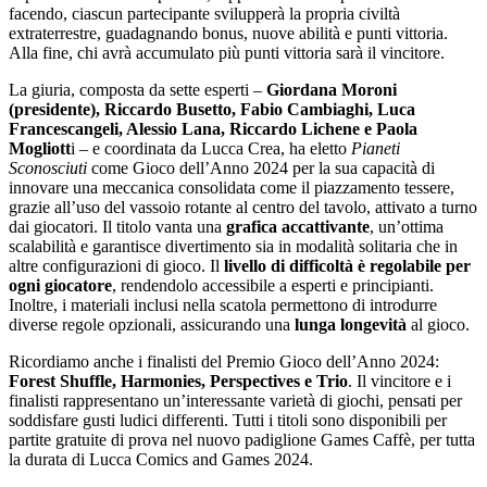
facendo, ciascun partecipante svilupperà la propria civiltà
extraterrestre, guadagnando bonus, nuove abilità e punti vittoria.
Alla fine, chi avrà accumulato più punti vittoria sarà il vincitore.
La giuria, composta da sette esperti –
Giordana Moroni
(presidente), Riccardo Busetto, Fabio Cambiaghi, Luca
Francescangeli, Alessio Lana, Riccardo Lichene e Paola
Mogliott
i – e coordinata da Lucca Crea, ha eletto
Pianeti
Sconosciuti
come Gioco dell’Anno 2024 per la sua capacità di
innovare una meccanica consolidata come il piazzamento tessere,
grazie all’uso del vassoio rotante al centro del tavolo, attivato a turno
dai giocatori. Il titolo vanta una
grafica accattivante
, un’ottima
scalabilità e garantisce divertimento sia in modalità solitaria che in
altre configurazioni di gioco. Il
livello di difficoltà è regolabile per
ogni giocatore
, rendendolo accessibile a esperti e principianti.
Inoltre, i materiali inclusi nella scatola permettono di introdurre
diverse regole opzionali, assicurando una
lunga longevità
al gioco.
Ricordiamo anche i finalisti del Premio Gioco dell’Anno 2024:
Forest Shuffle, Harmonies, Perspectives e Trio
. Il vincitore e i
finalisti rappresentano un’interessante varietà di giochi, pensati per
soddisfare gusti ludici differenti. Tutti i titoli sono disponibili per
partite gratuite di prova nel nuovo padiglione Games Caffè, per tutta
la durata di Lucca Comics and Games 2024.