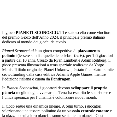
Il gioco
PIANETI SCONOSCIUTI
è stato scelto come vincitore
del premio Gioco dell’Anno 2024, il principale premio italiano
dedicato al mondo dei giochi da tavolo.
Pianeti Sconosciuti
è un gioco competitivo di
piazzamento
polimini
(tessere simili a quelle del celebre
Tetris
), per 1-6 giocatori
a partire dai 10 anni. Creato da Ryan Lambert e Adam Rehberg, il
gioco presenta illustrazioni a tema spaziale realizzate da Yorgo
Manis. Il titolo originale, Planet Unknown, è stato finanziato tramite
crowdfunding dalla casa editrice Adam’s Apple Games, mentre
l’edizione italiana è curata da
Pendragon
.
In
Pianeti Sconosciuti
, i giocatori devono
sviluppare il proprio
pianeta
meglio degli avversari: la Terra ha esaurito le sue risorse e
l’unica speranza per l’umanità è colonizzare nuovi mondi.
Il gioco segue una dinamica lineare. A ogni turno, i giocatori
selezionano una tessera polimino da un
vassoio centrale rotante
e
la piazzano sulla loro plancia, rappresentante un pianeta. Così